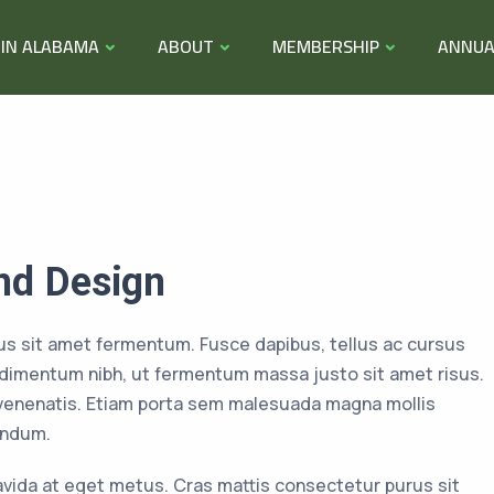
 IN ALABAMA
ABOUT
MEMBERSHIP
ANNUA
nd Design
us sit amet fermentum. Fusce dapibus, tellus ac cursus
imentum nibh, ut fermentum massa justo sit amet risus.
 venenatis. Etiam porta sem malesuada magna mollis
endum.
ravida at eget metus. Cras mattis consectetur purus sit