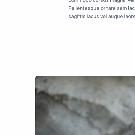
commodo cursus magna, vel s
Pellentesque ornare sem lac
sagittis lacus vel augue laor