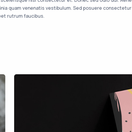
celerisque nisl consectetur et. Donec sed odio dui. Aene
inia quam venenatis vestibulum. Sed posuere consectetur e
eet rutrum faucibus.