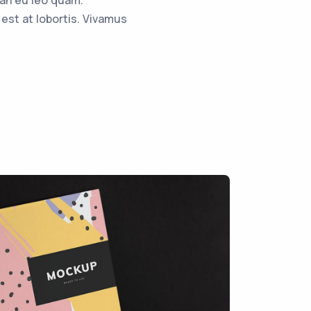
an eu leo quam.
st at lobortis. Vivamus