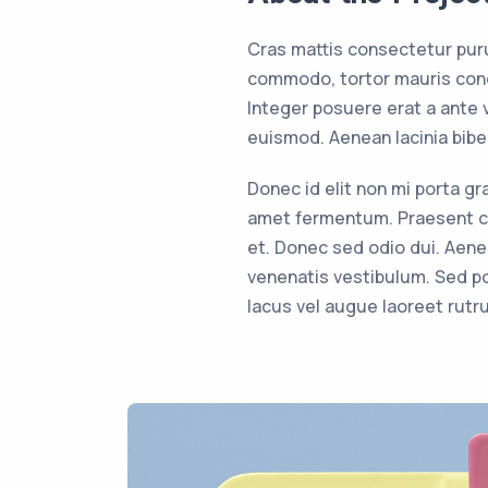
Cras mattis consectetur pur
commodo, tortor mauris cond
Integer posuere erat a ante
euismod. Aenean lacinia bib
Donec id elit non mi porta g
amet fermentum. Praesent c
et. Donec sed odio dui. Aen
venenatis vestibulum. Sed po
lacus vel augue laoreet rutr