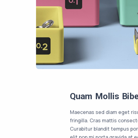
Quam Mollis Bib
Maecenas sed diam eget risu
fringilla. Cras mattis conse
Curabitur blandit tempus por
elit non mi porta gravida at