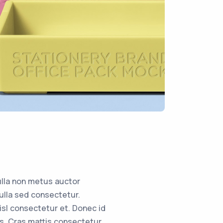
ulla non metus auctor
ulla sed consectetur.
sl consectetur et. Donec id
us. Cras mattis consectetur