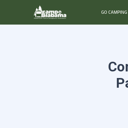
GO CAMPING
Co
P