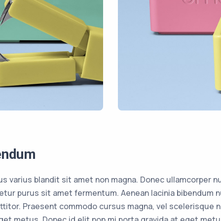
endum
s varius blandit sit amet non magna. Donec ullamcorper n
ctetur purus sit amet fermentum. Aenean lacinia bibendum n
ttitor. Praesent commodo cursus magna, vel scelerisque ni
 eget metus. Donec id elit non mi porta gravida at eget met